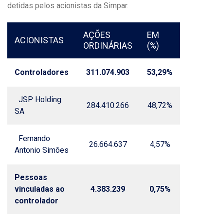
detidas pelos acionistas da Simpar.
AÇÕES
EM
ACIONISTAS
ORDINÁRIAS
(%)
Controladores
311.074.903
53,29%
JSP Holding
284.410.266
48,72%
SA
Fernando
26.664.637
4,57%
Antonio Simões
Pessoas
vinculadas ao
4.383.239
0,75%
controlador