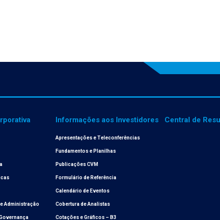
porativa
Informações aos Investidores
Central de Resu
Apresentações e Teleconferências
Fundamentos e Planilhas
a
Publicações CVM
ticas
Formulário de Referência
Calendário de Eventos
de Administração
Cobertura de Analistas
 Governança
Cotações e Gráficos – B3